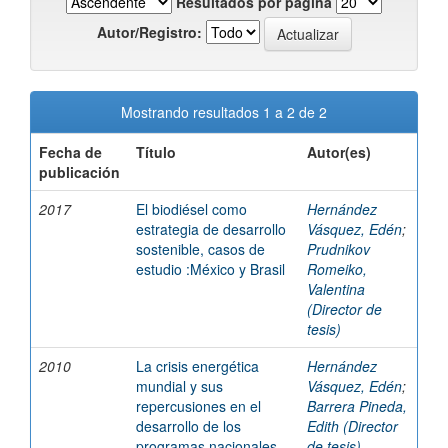
Resultados por página
Autor/Registro:
Mostrando resultados 1 a 2 de 2
Fecha de
Título
Autor(es)
publicación
2017
El biodiésel como
Hernández
estrategia de desarrollo
Vásquez, Edén
;
sostenible, casos de
Prudnikov
estudio :México y Brasil
Romeiko,
Valentina
(Director de
tesis)
2010
La crisis energética
Hernández
mundial y sus
Vásquez, Edén
;
repercusiones en el
Barrera Pineda,
desarrollo de los
Edith (Director
programas nacionales
de tesis)