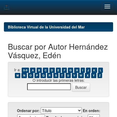
Skip
navigation
Biblioteca Virtual de la Universidad del Mar
Buscar por Autor Hernández
Vásquez, Edén
Ir a:
0-9
A
B
C
D
E
F
G
H
I
J
K
L
M
N
O
P
Q
R
S
T
U
V
W
X
Y
Z
O introducir las primeras letras:
Ordenar por:
En orden: