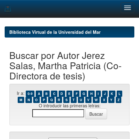
Skip
navigation
Biblioteca Virtual de la Universidad del Mar
Buscar por Autor Jerez
Salas, Martha Patricia (Co-
Directora de tesis)
Ir a:
0-9
A
B
C
D
E
F
G
H
I
J
K
L
M
N
O
P
Q
R
S
T
U
V
W
X
Y
Z
O introducir las primeras letras: