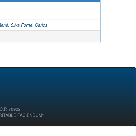
René
;
Silva Forné, Carlos
 C.P. 70902
ERITABLE FACIENDUM"