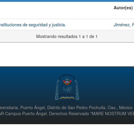
Autor(es)
tituciones de seguridad y justicia.
Jiménez, 
Mostrando resultados 1 a 1 de 1
versitaria, Puerto Ángel, Distrito de San Pedro Pochutla, Oax., México
UMAR Campus Puerto Ángel. Derechos Reservado "MARE NOSTRUM V