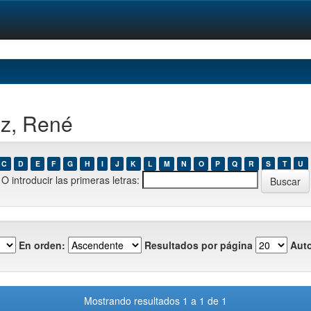
ez, René
C
D
E
F
G
H
I
J
K
L
M
N
O
P
Q
R
S
T
U
O introducir las primeras letras:
En orden:
Resultados por página
Auto
Mostrando resultados 1 a 1 de 1