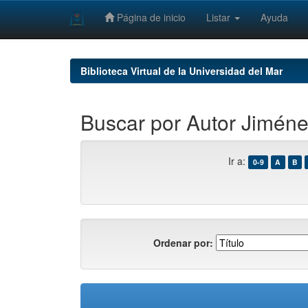
Página de inicio
Listar
Ayuda
Skip
navigation
Biblioteca Virtual de la Universidad del Mar
Buscar por Autor Jimén
Ir a:
0-9
A
B
Ordenar por: