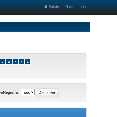
--%>
Servicios
Language
V
W
X
Y
Z
r/Registro: