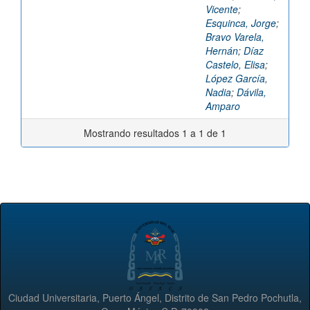
Vicente
;
Esquinca, Jorge
;
Bravo Varela,
Hernán
;
Díaz
Castelo, Elisa
;
López García,
Nadia
;
Dávila,
Amparo
Mostrando resultados 1 a 1 de 1
Ciudad Universitaria, Puerto Ángel, Distrito de San Pedro Pochutla,