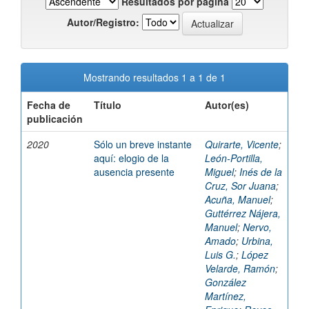
Resultados por página
Autor/Registro:
Mostrando resultados 1 a 1 de 1
Fecha de
Título
Autor(es)
publicación
2020
Sólo un breve instante
Quirarte, Vicente
;
aquí: elogio de la
León-Portilla,
ausencia presente
Miguel
;
Inés de la
Cruz, Sor Juana
;
Acuña, Manuel
;
Guttérrez Nájera,
Manuel
;
Nervo,
Amado
;
Urbina,
Luis G.
;
López
Velarde, Ramón
;
González
Martínez,