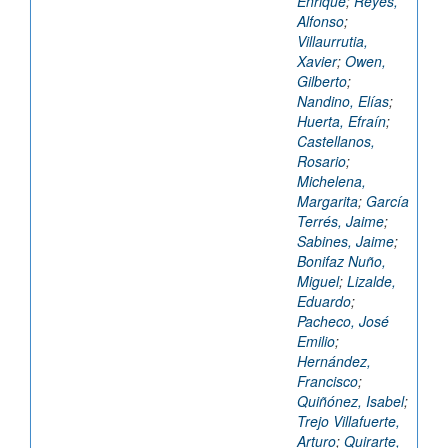
Enrique
;
Reyes,
Alfonso
;
Villaurrutia,
Xavier
;
Owen,
Gilberto
;
Nandino, Elías
;
Huerta, Efraín
;
Castellanos,
Rosario
;
Michelena,
Margarita
;
García
Terrés, Jaime
;
Sabines, Jaime
;
Bonifaz Nuño,
Miguel
;
Lizalde,
Eduardo
;
Pacheco, José
Emilio
;
Hernández,
Francisco
;
Quiñónez, Isabel
;
Trejo Villafuerte,
Arturo
;
Quirarte,