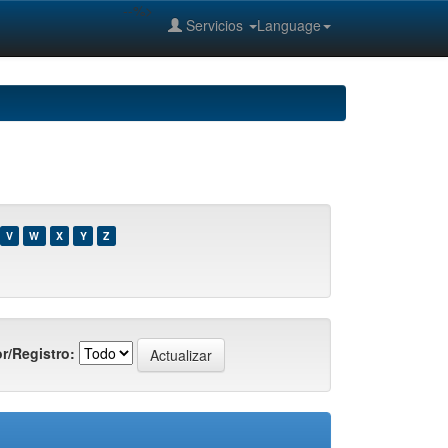
--%>
Servicios
Language
V
W
X
Y
Z
r/Registro: