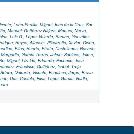
icente
;
León-Portilla, Miguel
;
Inés de la Cruz, Sor
ña, Manuel
;
Guttérrez Nájera, Manuel
;
Nervo,
bina, Luis G.
;
López Velarde, Ramón
;
González
Enrique
;
Reyes, Alfonso
;
Villaurrutia, Xavier
;
Owen,
andino, Elías
;
Huerta, Efraín
;
Castellanos, Rosario
;
 Margarita
;
García Terrés, Jaime
;
Sabines, Jaime
;
ño, Miguel
;
Lizalde, Eduardo
;
Pacheco, José
nández, Francisco
;
Quiñónez, Isabel
;
Trejo
 Arturo
;
Quirarte, Vicente
;
Esquinca, Jorge
;
Bravo
rnán
;
Díaz Castelo, Elisa
;
López García, Nadia
;
paro