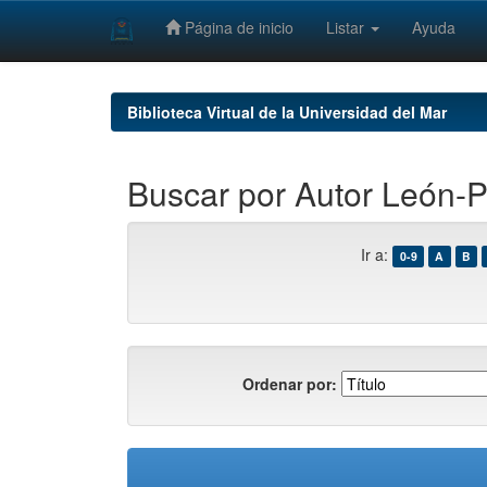
Página de inicio
Listar
Ayuda
Skip
navigation
Biblioteca Virtual de la Universidad del Mar
Buscar por Autor León-Po
Ir a:
0-9
A
B
Ordenar por: