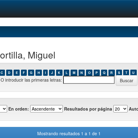
rtilla, Miguel
C
D
E
F
G
H
I
J
K
L
M
N
O
P
Q
R
S
T
U
O introducir las primeras letras:
En orden:
Resultados por página
Auto
Mostrando resultados 1 a 1 de 1