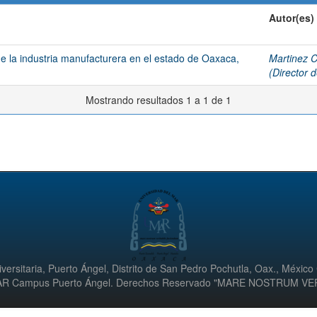
Autor(es)
e la industria manufacturera en el estado de Oaxaca,
Martinez C
(Director d
Mostrando resultados 1 a 1 de 1
versitaria, Puerto Ángel, Distrito de San Pedro Pochutla, Oax., México
UMAR Campus Puerto Ángel. Derechos Reservado "MARE NOSTRUM V