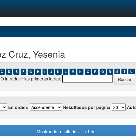
ez Cruz, Yesenia
C
D
E
F
G
H
I
J
K
L
M
N
O
P
Q
R
S
T
U
O introducir las primeras letras:
En orden:
Resultados por página
Auto
Mostrando resultados 1 a 1 de 1