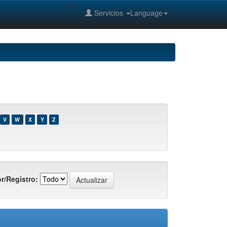
--%>
Servicios
Language
V
W
X
Y
Z
r/Registro: