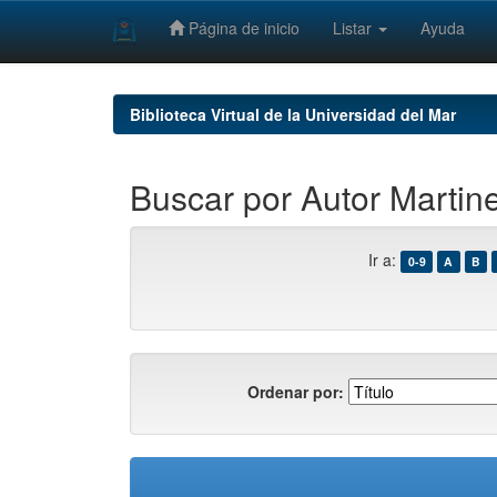
Página de inicio
Listar
Ayuda
Skip
navigation
Biblioteca Virtual de la Universidad del Mar
Buscar por Autor Martin
Ir a:
0-9
A
B
Ordenar por: