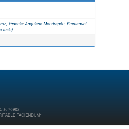
ruz, Yesenia
;
Anguiano Mondragón, Emmanuel
e tesis)
 C.P. 70902
ERITABLE FACIENDUM"