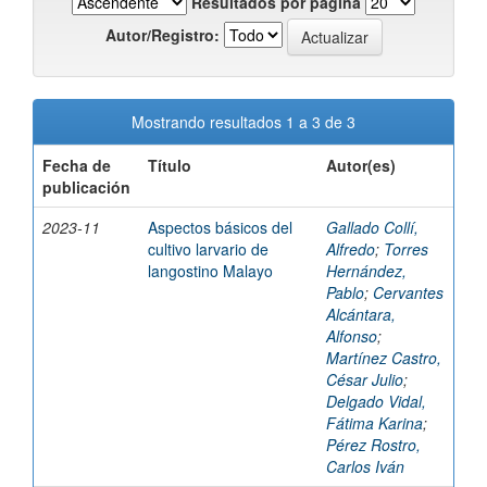
Resultados por página
Autor/Registro:
Mostrando resultados 1 a 3 de 3
Fecha de
Título
Autor(es)
publicación
2023-11
Aspectos básicos del
Gallado Collí,
cultivo larvario de
Alfredo
;
Torres
langostino Malayo
Hernández,
Pablo
;
Cervantes
Alcántara,
Alfonso
;
Martínez Castro,
César Julio
;
Delgado Vidal,
Fátima Karina
;
Pérez Rostro,
Carlos Iván