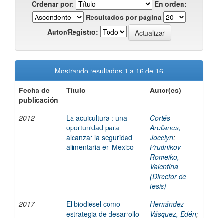
Ordenar por:
En orden:
Resultados por página
Autor/Registro:
Mostrando resultados 1 a 16 de 16
Fecha de
Título
Autor(es)
publicación
2012
La acuicultura : una
Cortés
oportunidad para
Arellanes,
alcanzar la seguridad
Jocelyn
;
alimentaria en México
Prudnikov
Romeiko,
Valentina
(Director de
tesis)
2017
El biodiésel como
Hernández
estrategia de desarrollo
Vásquez, Edén
;