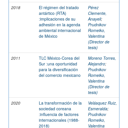
2018
El régimen del tratado
Pérez
antártico (RTA)
Clemente,
:implicaciones de su
Anayeli
;
adhesión en la agenda
Prudnikov
ambiental internacional
Romeiko,
de México
Valentina
(Director de
tesis)
2011
TLC México-Corea del
Moreno Torres,
Sur :una oportunidad
Alejandro
;
para la diversificación
Prudnikov
del comercio mexicano
Romeiko,
Valentina
(Director de
tesis)
2020
La transformación de la
Velásquez Ruiz,
sociedad coreana
Esmeralda
;
:influencia de factores
Prudnikov
internacionales (1988-
Romeiko,
2018)
Valentina