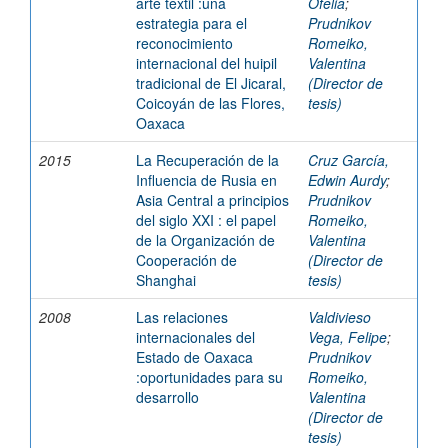
arte textil :una
Ofelia
;
estrategia para el
Prudnikov
reconocimiento
Romeiko,
internacional del huipil
Valentina
tradicional de El Jicaral,
(Director de
Coicoyán de las Flores,
tesis)
Oaxaca
2015
La Recuperación de la
Cruz García,
Influencia de Rusia en
Edwin Aurdy
;
Asia Central a principios
Prudnikov
del siglo XXI : el papel
Romeiko,
de la Organización de
Valentina
Cooperación de
(Director de
Shanghai
tesis)
2008
Las relaciones
Valdivieso
internacionales del
Vega, Felipe
;
Estado de Oaxaca
Prudnikov
:oportunidades para su
Romeiko,
desarrollo
Valentina
(Director de
tesis)