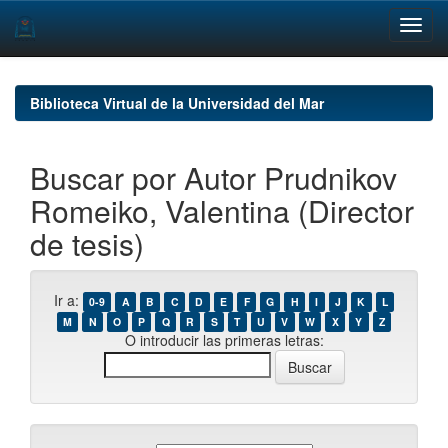
Skip
navigation
Biblioteca Virtual de la Universidad del Mar
Buscar por Autor Prudnikov
Romeiko, Valentina (Director
de tesis)
Ir a:
0-9
A
B
C
D
E
F
G
H
I
J
K
L
M
N
O
P
Q
R
S
T
U
V
W
X
Y
Z
O introducir las primeras letras: