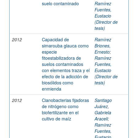
suelo contaminado
Ramírez
Fuentes,
Eustacio
(Director de
tesis)
2012
Capacidad de
Ramírez
simarouba glauca como
Briones,
especie
Ernesto
;
fitoestabilizadora de
Ramírez
suelos contaminados
Fuentes,
con elementos traza y el
Eustacio
efecto de la adicción de
(Director de
biosólidos como
tesis)
enmienda
2012
Cianobacterias fijadoras
Santiago
de nitrógeno como
Juárez,
biofertilizante en el
Gabriela
cultivo de maíz
Araceli
;
Ramírez
Fuentes,
Eustacio