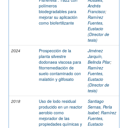
Fisherella : TB22 con
Rosales,
polímeros
Andrés
biodegradables para
Francisco
;
mejorar su aplicación
Ramírez
como biofertilizante
Fuentes,
Eustacio
(Director de
tesis)
2024
Prospección de la
Jiménez
planta silvestre
Jarquín,
dodonaea viscosa para
Belinda Pilar
;
fitorremediación de
Ramírez
suelo contaminado con
Fuentes,
malatión y glifosato
Eustacio
(Director de
tesis)
2018
Uso de lodo residual
Santiago
producido en un reactor
Sernas, Perla
aerobio como
Isabel
;
Ramírez
mejorador de las
Fuentes,
propiedades químicas y
Eustacio