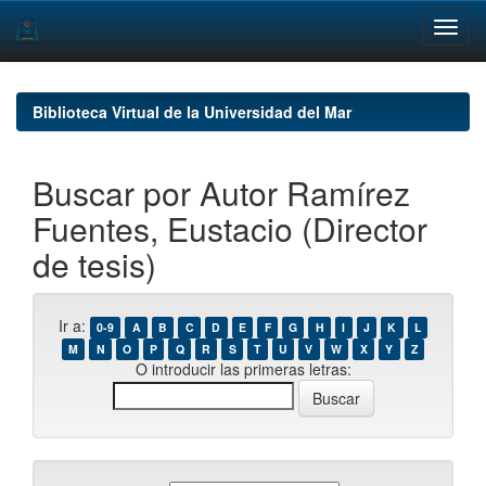
Skip
navigation
Biblioteca Virtual de la Universidad del Mar
Buscar por Autor Ramírez
Fuentes, Eustacio (Director
de tesis)
Ir a:
0-9
A
B
C
D
E
F
G
H
I
J
K
L
M
N
O
P
Q
R
S
T
U
V
W
X
Y
Z
O introducir las primeras letras: