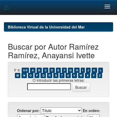
Skip
navigation
Biblioteca Virtual de la Universidad del Mar
Buscar por Autor Ramírez
Ramírez, Anayansi Ivette
Ir a:
0-9
A
B
C
D
E
F
G
H
I
J
K
L
M
N
O
P
Q
R
S
T
U
V
W
X
Y
Z
O introducir las primeras letras:
Ordenar por:
En orden: