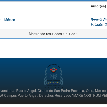
Autor(es)
 en México
Barceló Ro
Valadés, D
Mostrando resultados 1 a 1 de 1
versitaria, Puerto Ángel, Distrito de San Pedro Pochutla, Oax., México
UMAR Campus Puerto Ángel. Derechos Reservado "MARE NOSTRUM V