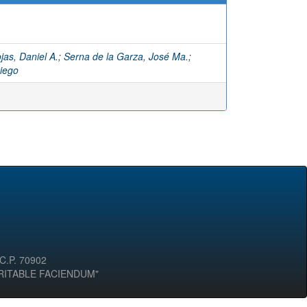
jas, Daniel A.
;
Serna de la Garza, José Ma.
;
iego
 C.P. 70902
ERITABLE FACIENDUM"