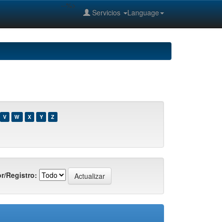
--%>
Servicios
Language
V
W
X
Y
Z
r/Registro: