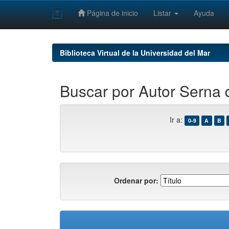
Página de inicio
Listar
Ayuda
Skip
navigation
Biblioteca Virtual de la Universidad del Mar
Buscar por Autor Serna 
Ir a:
0-9
A
B
Ordenar por: