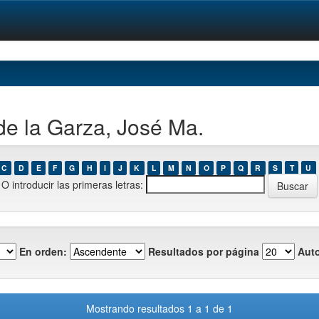
de la Garza, José Ma.
C
D
E
F
G
H
I
J
K
L
M
N
O
P
Q
R
S
T
U
O introducir las primeras letras:
En orden:
Resultados por página
Auto
Mostrando resultados 1 a 1 de 1