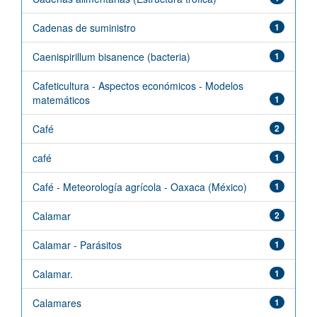
Cadenas de suministro
1
Caenispirillum bisanence (bacteria)
1
Cafeticultura - Aspectos económicos - Modelos
matemáticos
1
Café
2
café
1
Café - Meteorología agrícola - Oaxaca (México)
1
Calamar
2
Calamar - Parásitos
1
Calamar.
1
Calamares
1