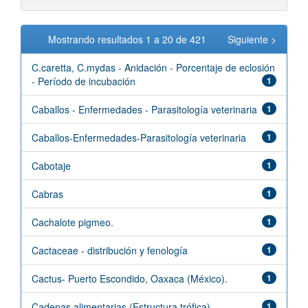
Mostrando resultados 1 a 20 de 421
Siguiente >
C.caretta, C.mydas - Anidación - Porcentaje de eclosión
- Período de incubación
1
Caballos - Enfermedades - Parasitología veterinaria
1
Caballos-Enfermedades-Parasitología veterinaria
1
Cabotaje
1
Cabras
1
Cachalote pigmeo.
1
Cactaceae - distribución y fenología
1
Cactus- Puerto Escondido, Oaxaca (México).
1
Cadenas alimentarias (Estructura trófica)
1