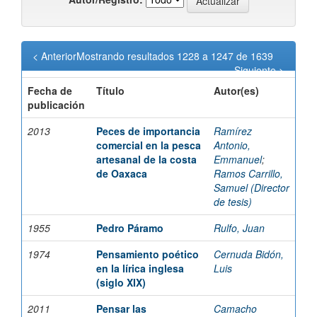
< Anterior
Mostrando resultados 1228 a 1247 de 1639
Siguiente >
Fecha de
Título
Autor(es)
publicación
2013
Peces de importancia
Ramírez
comercial en la pesca
Antonio,
artesanal de la costa
Emmanuel
;
de Oaxaca
Ramos Carrillo,
Samuel (Director
de tesis)
1955
Pedro Páramo
Rulfo, Juan
1974
Pensamiento poético
Cernuda Bidón,
en la lírica inglesa
Luis
(siglo XIX)
2011
Pensar las
Camacho