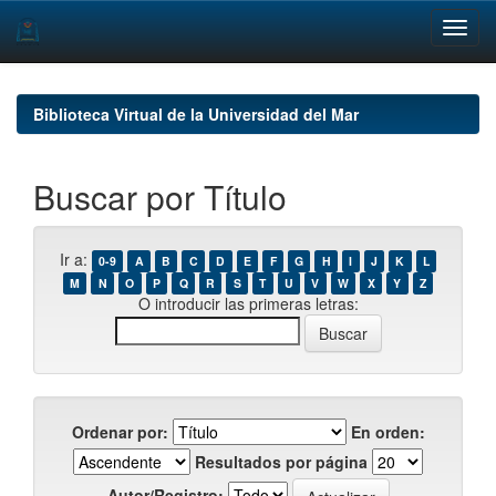
Skip
navigation
Biblioteca Virtual de la Universidad del Mar
Buscar por Título
Ir a:
0-9
A
B
C
D
E
F
G
H
I
J
K
L
M
N
O
P
Q
R
S
T
U
V
W
X
Y
Z
O introducir las primeras letras:
Ordenar por:
En orden:
Resultados por página
Autor/Registro: