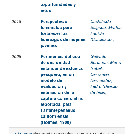
:oportunidades y
retos
2016
Perspectivas
Castañeda
feministas para
Salgado, Martha
fortalecer los
Patricia
liderazgos de mujeres
(Cordinador)
jóvenes
2008
Pertinencia del uso
Gallardo
de una unidad
Berumen, María
estándar de esfuerzo
Isabel
;
pesquero, en un
Cervantes
modelo de
Hernández,
evaluación y
Pedro (Director
estimación de la
de tesis)
captura comercial no
reportada, para
Farfantepenaeus
californiensis
(Holmes, 1900)
< Anterior
Mostrando resultados 1228 a 1247 de 1639