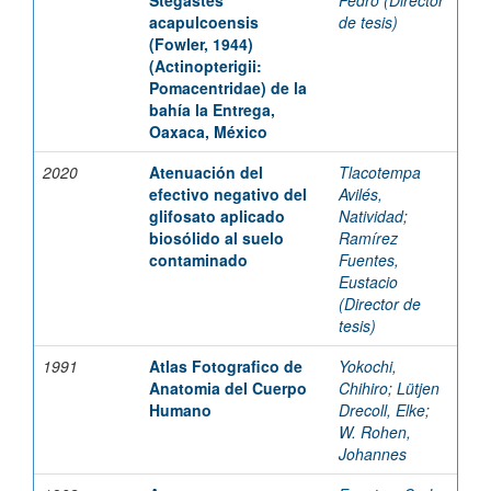
Stegastes
Pedro (Director
acapulcoensis
de tesis)
(Fowler, 1944)
(Actinopterigii:
Pomacentridae) de la
bahía la Entrega,
Oaxaca, México
2020
Atenuación del
Tlacotempa
efectivo negativo del
Avilés,
glifosato aplicado
Natividad
;
biosólido al suelo
Ramírez
contaminado
Fuentes,
Eustacio
(Director de
tesis)
1991
Atlas Fotografico de
Yokochi,
Anatomia del Cuerpo
Chihiro
;
Lütjen
Humano
Drecoll, Elke
;
W. Rohen,
Johannes