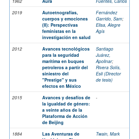
1962
Aura
Fuentes, Carlos
2019
Autoetnografías,
Fernández
cuerpos y emociones
Garrido, Sam
;
(II): Perspectivas
Elisa, Alegre
feministas en la
Agís
investigación en salud
2012
Avances tecnológicos
Santiago
para la seguridad
Juárez,
marítima en buques
Apolinar
;
petroleros a partir del
Rivera Solís,
siniestro del
Esli (Director
"Prestige" y sus
de tesis)
efectos en México
2015
Avances y desafíos de
-
la igualdad de género:
a veinte años de la
Plataforma de Acción
de Beijing
1884
Las Aventuras de
Twain, Mark