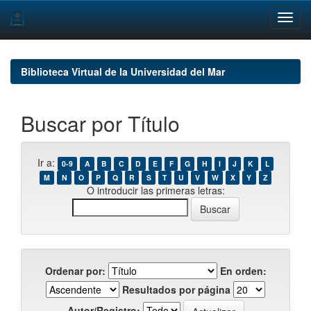
Skip
navigation
Biblioteca Virtual de la Universidad del Mar
Buscar por Título
Ir a:
0-9
A
B
C
D
E
F
G
H
I
J
K
L
M
N
O
P
Q
R
S
T
U
V
W
X
Y
Z
O introducir las primeras letras:
Ordenar por:
En orden:
Resultados por página
Autor/Registro: