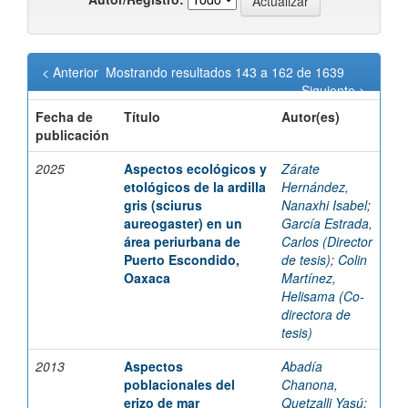
< Anterior
Mostrando resultados 143 a 162 de 1639
Siguiente >
Fecha de
Título
Autor(es)
publicación
2025
Aspectos ecológicos y
Zárate
etológicos de la ardilla
Hernández,
gris (sciurus
Nanaxhi Isabel
;
aureogaster) en un
García Estrada,
área periurbana de
Carlos (Director
Puerto Escondido,
de tesis)
;
Colin
Oaxaca
Martínez,
Helisama (Co-
directora de
tesis)
2013
Aspectos
Abadía
poblacionales del
Chanona,
erizo de mar
Quetzalli Yasú
;