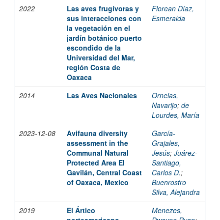
2022
Las aves frugívoras y
Florean Díaz,
sus interacciones con
Esmeralda
la vegetación en el
jardín botánico puerto
escondido de la
Universidad del Mar,
región Costa de
Oaxaca
2014
Las Aves Nacionales
Ornelas,
Navarijo
;
de
Lourdes, María
2023-12-08
Avifauna diversity
García-
assessment in the
Grajales,
Communal Natural
Jesús
;
Juárez-
Protected Area El
Santiago,
Gavilán, Central Coast
Carlos D.
;
of Oaxaca, Mexico
Buenrostro
Silva, Alejandra
2019
El Ártico
Menezes,