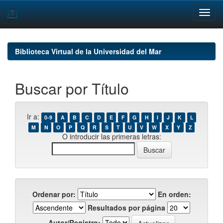
Skip
navigation
Biblioteca Virtual de la Universidad del Mar
Buscar por Título
Ir a:
0-9
A
B
C
D
E
F
G
H
I
J
K
L
M
N
O
P
Q
R
S
T
U
V
W
X
Y
Z
O introducir las primeras letras:
Ordenar por:
En orden:
Resultados por página
Autor/Registro: