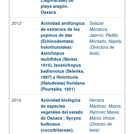
Liagoraceae) de
playa aragón,
Oaxaca
2012
Actividad antifúngica
Salazar
de extractos de los
Mendoza,
pepinos de mar
Jasmín
;
Padilla
(Echinodermata:
Montaño, Nayely
holothuroidea):
(Directora de
Astichopus
tesis)
multifidus (Sluiter,
1910), Isostichopus
badionotus (Selenka,
1867) y Holothuria
(Halodeima) floridana
(Pourtalés, 1851)
2010
Actividad biológica
Herrera
de especies
Martínez, Mayra
;
vegetales del estado
Ramírez Mares,
de Oaxaca : Sycyos
Marco Vinicio
bulbosus
(Director de
(cucurbitaceae),
tesis)