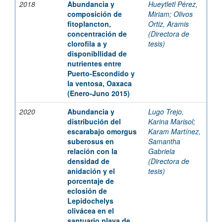
2018
Abundancia y
Hueytletl Pérez,
composición de
Miriam
;
Olivos
fitoplancton,
Ortiz, Aramis
concentración de
(Directora de
clorofila a y
tesis)
disponibllidad de
nutrientes entre
Puerto-Escondido y
la ventosa, Oaxaca
(Enero-Juno 2015)
2020
Abundancia y
Lugo Trejo,
distribución del
Karina Marisol
;
escarabajo omorgus
Karam Martínez,
suberosus en
Samantha
relación con la
Gabriela
densidad de
(Directora de
anidación y el
tesis)
porcentaje de
eclosión de
Lepidochelys
olivácea en el
santuario playa de