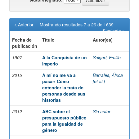
< Anterior
Mostrando resultados 7 a 26 de 1639
Siguiente >
Fecha de
Título
Autor(es)
publicación
1907
A la Conquista de un
Salgari, Emilio
Imperio
2015
A mí no me va a
Barrales, África
pasar: Cómo
[et al.]
entender la trata de
personas desde sus
historias
2012
ABC sobre el
Sin autor
presupuesto público
para la igualdad de
género