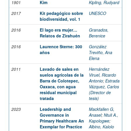
1901
Kim
Kipling, Rudyard
2017
Kit pedagógico sobre
UNESCO
biodiversidad, vol. 1
2016
El lago era mujer…
Granados,
Relatos de Zirahuén
Berenice
2016
Laurence Sterne: 300
González
años
Treviño, Ana
Elena
2011
Lavado de sales en
Hernández
suelos agrícolas de la
Viruel, Ricardo
Barra de Colotepec,
Antonio
;
Estrada
Oaxaca, con agua
Vázquez, Carlos
residual municipal
(Director de
tratada
tesis)
2023
Leadership and
Mackfallen G,
Governance in
Anasel
;
Ntuli A.,
Primary Healthcare An
Kapologwe
;
Exemplar for Practice
Albino, Kalolo