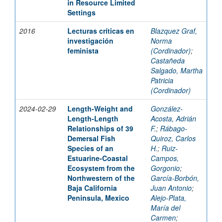
in Resource Limited
Settings
2016
Lecturas críticas en
Blazquez Graf,
investigación
Norma
feminista
(Cordinador)
;
Castañeda
Salgado, Martha
Patricia
(Cordinador)
2024-02-29
Length-Weight and
González-
Length-Length
Acosta, Adrián
Relationships of 39
F.
;
Rábago-
Demersal Fish
Quiroz, Carlos
Species of an
H.
;
Ruiz-
Estuarine-Coastal
Campos,
Ecosystem from the
Gorgonio
;
Northwestern of the
García-Borbón,
Baja California
Juan Antonio
;
Peninsula, Mexico
Alejo-Plata,
María del
Carmen
;