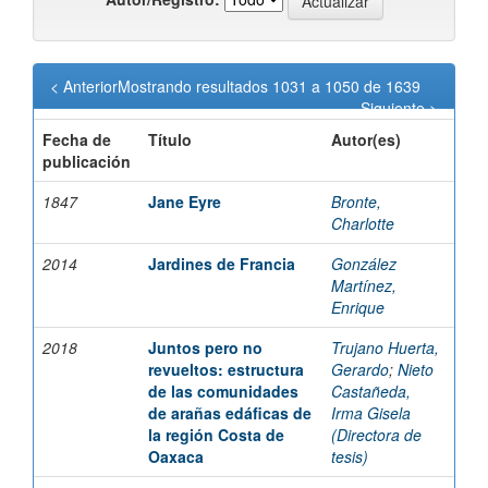
< Anterior
Mostrando resultados 1031 a 1050 de 1639
Siguiente >
Fecha de
Título
Autor(es)
publicación
1847
Jane Eyre
Bronte,
Charlotte
2014
Jardines de Francia
González
Martínez,
Enrique
2018
Juntos pero no
Trujano Huerta,
revueltos: estructura
Gerardo
;
Nieto
de las comunidades
Castañeda,
de arañas edáficas de
Irma Gisela
la región Costa de
(Directora de
Oaxaca
tesis)