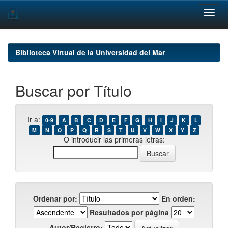
Skip
navigation
Biblioteca Virtual de la Universidad del Mar
Buscar por Título
Ir a:
0-9
A
B
C
D
E
F
G
H
I
J
K
L
M
N
O
P
Q
R
S
T
U
V
W
X
Y
Z
O introducir las primeras letras:
Ordenar por:
En orden:
Resultados por página
Autor/Registro: