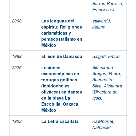
Barrón-Barraza,
Francisco J.
2008
Las lenguas del
Vallverdú,
espíritu: Religiones
Jaume
carismáticas y
pentecostalismo en
México
1969
El león de Damasco
Salgari, Emilio
2025
Lesiones
Altamirano
macroscópicas en
Aragón, Pedro
;
tortugas golfinas
Buenrostro
(lepidochelys
Silva, Alejandra
olivácea) anidantes
(Directora de
en la playa La
tesis)
Escobilla, Oaxaca,
México
1903
La Letra Escarlata
Hawthorne,
Nathaniel