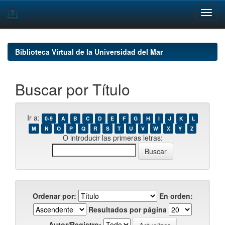
Skip
navigation
Biblioteca Virtual de la Universidad del Mar
Buscar por Título
Ir a:
0-9
A
B
C
D
E
F
G
H
I
J
K
L
M
N
O
P
Q
R
S
T
U
V
W
X
Y
Z
O introducir las primeras letras:
Ordenar por:
En orden:
Resultados por página
Autor/Registro: