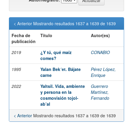
< Anterior
Mostrando resultados 1637 a 1639 de 1639
Fecha de
Título
Autor(es)
publicación
2019
¿Y tú, qué maíz
CONABIO
comes?
1995
Yalan Bek´et. Bájate
Pérez López,
carne
Enrique
2022
Yaltsil. Vida, ambiente
Guerrero
y persona en la
Martínez,
cosmovisión tojol-
Fernando
ab’al
< Anterior
Mostrando resultados 1637 a 1639 de 1639