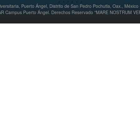
versitaria, Puerto Ángel, Distrito de San Pedro Pochutla, Oax., México
UMAR Campus Puerto Ángel. Derechos Reservado "MARE NOSTRUM V