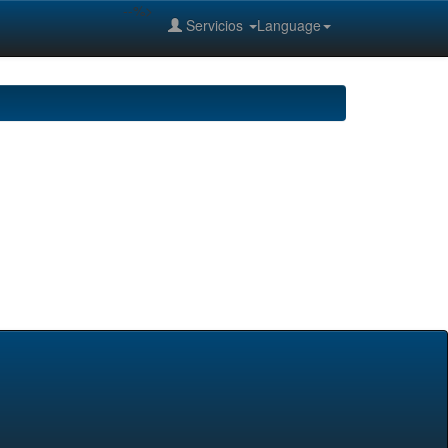
--%>
Servicios
Language