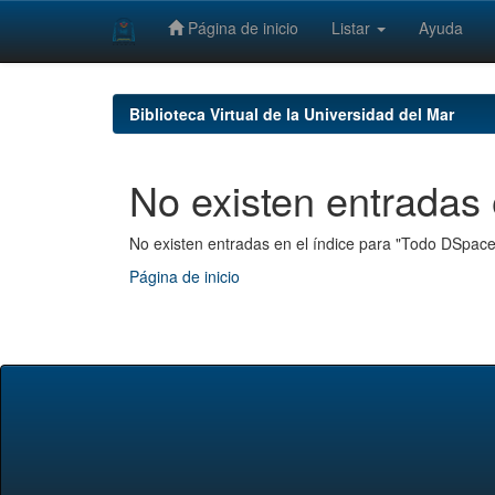
Página de inicio
Listar
Ayuda
Skip
navigation
Biblioteca Virtual de la Universidad del Mar
No existen entradas 
No existen entradas en el índice para "Todo DSpace
Página de inicio