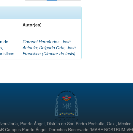
Autor(es)
ón de
Coronel Hernández, José
s,
Antonio
;
Delgado Orta, José
rísticos
Francisco (Director de tesis)
versitaria, Puerto Ángel, Distrito de San Pedro Pochutla, Oax., México
UMAR Campus Puerto Ángel. Derechos Reservado "MARE NOSTRUM V