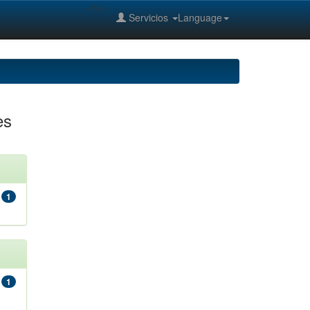
--%>
Servicios
Language
es
,
1
1