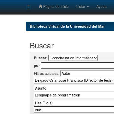
Página de inicio
Listar
Ayuda
Skip
navigation
Biblioteca Virtual de la Universidad del Mar
Buscar
Buscar:
por
Filtros actuales: