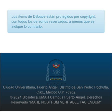
Los ítems de DSpace están protegidos por copyright,
con todos los derechos reservados, a menos que se
indique lo contrario.
Ciudad Universitaria, Puerto Ángel, Distrito de San Pedro Pochutla,
Oax., México C.P. 70902
© 2024 Biblioteca UMAR Campus Puerto Ángel. Derechos
Reservado "MARE NOSTRUM VERITABLE FACIENDUM"