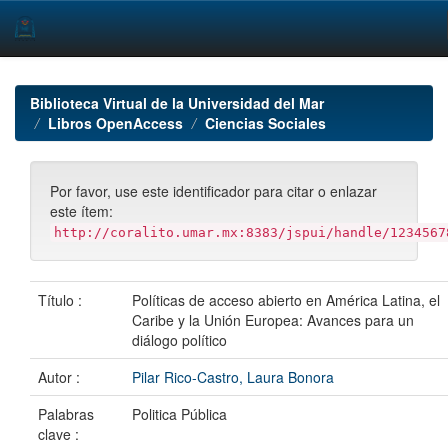
Skip
navigation
Biblioteca Virtual de la Universidad del Mar
Libros OpenAccess
Ciencias Sociales
Por favor, use este identificador para citar o enlazar
este ítem:
http://coralito.umar.mx:8383/jspui/handle/1234567
Título :
Políticas de acceso abierto en América Latina, el
Caribe y la Unión Europea: Avances para un
diálogo político
Autor :
Pilar Rico-Castro, Laura Bonora
Palabras
Politica Pública
clave :