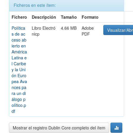
Ficheros en este ítem:
Fichero
Descripción
Tamaño
Formato
Política
Libro Electró
4.66 MB
Adobe
Visualizar/Abr
s de ac
nicp
PDF
ceso ab
ierto en
América
Latina e
l Caribe
y la Uni
ón Euro
pea Ava
nces pa
ra un di
álogo p
olítico.p
df
Mostrar el registro Dublin Core completo del ítem