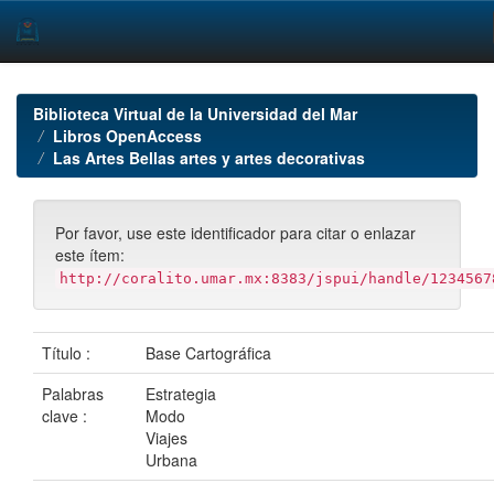
Skip
navigation
Biblioteca Virtual de la Universidad del Mar
Libros OpenAccess
Las Artes Bellas artes y artes decorativas
Por favor, use este identificador para citar o enlazar
este ítem:
http://coralito.umar.mx:8383/jspui/handle/1234567
Título :
Base Cartográfica
Palabras
Estrategia
clave :
Modo
Viajes
Urbana