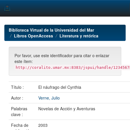
Skip
navigation
Biblioteca Virtual de la Universidad del Mar
Libros OpenAccess
Literatura y retórica
Por favor, use este identificador para citar o enlazar
este ítem:
http://coralito.umar.mx:8383/jspui/handle/1234567
Título :
El náufrago del Cynthia
Autor :
Verne, Julio
Palabras
Novelas de Acción y Aventuras
clave :
Fecha de
2003