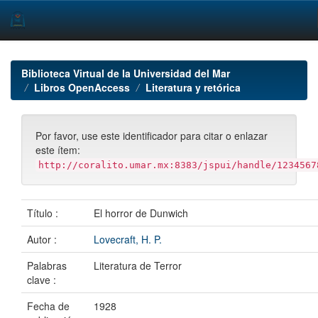
Skip
navigation
Biblioteca Virtual de la Universidad del Mar
Libros OpenAccess
Literatura y retórica
Por favor, use este identificador para citar o enlazar
este ítem:
http://coralito.umar.mx:8383/jspui/handle/1234567
Título :
El horror de Dunwich
Autor :
Lovecraft, H. P.
Palabras
Literatura de Terror
clave :
Fecha de
1928