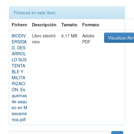
Ficheros en este ítem:
Fichero
Descripción
Tamaño
Formato
BIODIV
Libro electró
6.17 MB
Adobe
Visualizar/Abr
ERSIDA
nico
PDF
D, DES
ARROL
LO SUS
TENTA
BLE Y
MILITA
RIZACI
ÓN, Es
quemas
de saqu
eo en M
esoamé
rica.pdf