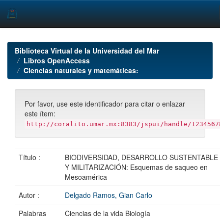
Skip
navigation
Biblioteca Virtual de la Universidad del Mar
Libros OpenAccess
Ciencias naturales y matemáticas:
Por favor, use este identificador para citar o enlazar
este ítem:
http://coralito.umar.mx:8383/jspui/handle/1234567
Título :
BIODIVERSIDAD, DESARROLLO SUSTENTABLE
Y MILITARIZACIÓN: Esquemas de saqueo en
Mesoamérica
Autor :
Delgado Ramos, Gian Carlo
Palabras
Ciencias de la vida Biología