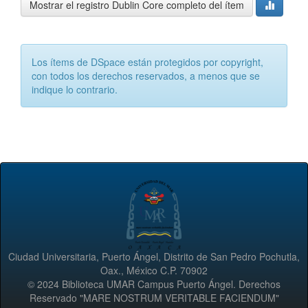
Mostrar el registro Dublin Core completo del ítem
Los ítems de DSpace están protegidos por copyright,
con todos los derechos reservados, a menos que se
indique lo contrario.
Ciudad Universitaria, Puerto Ángel, Distrito de San Pedro Pochutla,
Oax., México C.P. 70902
© 2024 Biblioteca UMAR Campus Puerto Ángel. Derechos
Reservado "MARE NOSTRUM VERITABLE FACIENDUM"