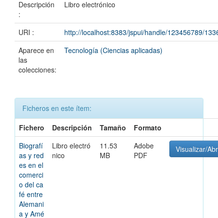
Descripción
Libro electrónico
:
URI :
http://localhost:8383/jspui/handle/123456789/133
Aparece en
Tecnología (Ciencias aplicadas)
las
colecciones:
Ficheros en este ítem:
Fichero
Descripción
Tamaño
Formato
Biografí
Libro electró
11.53
Adobe
Visualizar/Abr
as y red
nico
MB
PDF
es en el
comerci
o del ca
fé entre
Alemani
a y Amé