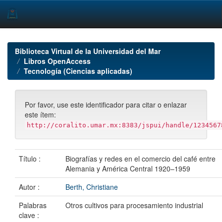
Skip
navigation
Biblioteca Virtual de la Universidad del Mar
Libros OpenAccess
Tecnología (Ciencias aplicadas)
Por favor, use este identificador para citar o enlazar
este ítem:
http://coralito.umar.mx:8383/jspui/handle/1234567
Título :
Biografías y redes en el comercio del café entre
Alemania y América Central 1920–1959
Autor :
Berth, Christiane
Palabras
Otros cultivos para procesamiento industrial
clave :