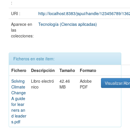
:
URI :
http://localhost:8383/jspui/handle/123456789/136
Aparece en
Tecnología (Ciencias aplicadas)
las
colecciones:
Ficheros en este ítem:
Fichero
Descripción
Tamaño
Formato
Solving
Libro electró
42.46
Adobe
Visualizar/Abr
Climate
nico
MB
PDF
Change
A guide
for lear
ners an
d leader
s.pdf