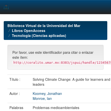
Skip
navigation
Biblioteca Virtual de la Universidad del Mar
Libros OpenAccess
Tecnología (Ciencias aplicadas)
Por favor, use este identificador para citar o enlazar
este ítem:
http://coralito.umar.mx:8383/jspui/handle/1234567
Título :
Solving Climate Change: A guide for learners and
leaders
Autor :
Koomey, Jonathan
Monroe, Ian
Palabras
Problemas medioambientales