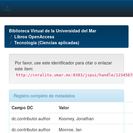
Skip
navigation
Biblioteca Virtual de la Universidad del Mar
Libros OpenAccess
Tecnología (Ciencias aplicadas)
Por favor, use este identificador para citar o enlazar
este ítem:
http://coralito.umar.mx:8383/jspui/handle/1234567
Registro completo de metadatos
Campo DC
Valor
dc.contributor.author
Koomey, Jonathan
dc.contributor.author
Monroe, Ian