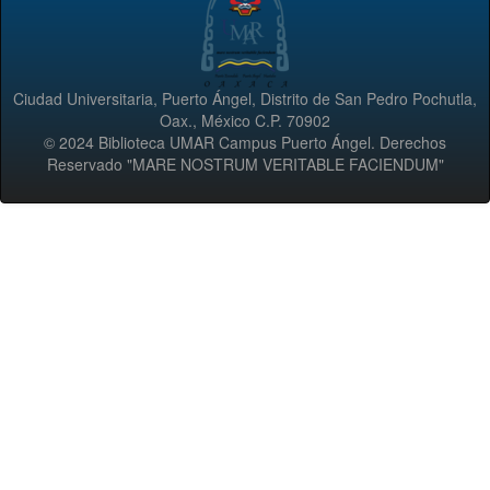
Ciudad Universitaria, Puerto Ángel, Distrito de San Pedro Pochutla,
Oax., México C.P. 70902
© 2024 Biblioteca UMAR Campus Puerto Ángel. Derechos
Reservado "MARE NOSTRUM VERITABLE FACIENDUM"