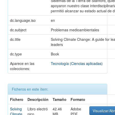
Sistemas de la Tierra de Stanford, qui
apoyaron nuestro clase interdisciplinari
permitió alcanzar su estado actual de d
dc.language.iso
en
dc.subject
Problemas medioambientales
dc.title
Solving Climate Change: A guide for le
leaders
dc.type
Book
Aparece en las
Tecnología (Ciencias aplicadas)
colecciones:
Ficheros en este ítem:
Fichero
Descripción
Tamaño
Formato
Solving
Libro electró
42.46
Adobe
Visualizar/Abr
Climate
nico
MB
PDF