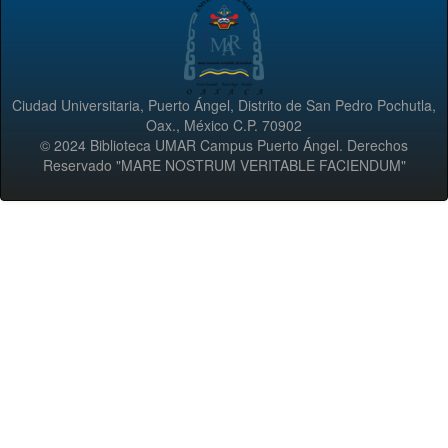
Ciudad Universitaria, Puerto Ángel, Distrito de San Pedro Pochutla,
Oax., México C.P. 70902
© 2024 Biblioteca UMAR Campus Puerto Ángel. Derechos
Reservado "MARE NOSTRUM VERITABLE FACIENDUM"