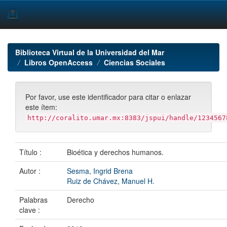
Skip
navigation
Biblioteca Virtual de la Universidad del Mar
Libros OpenAccess
Ciencias Sociales
Por favor, use este identificador para citar o enlazar
este ítem:
http://coralito.umar.mx:8383/jspui/handle/1234567
Título :
Bioética y derechos humanos.
Autor :
Sesma, Ingrid Brena
Ruiz de Chávez, Manuel H.
Palabras
Derecho
clave :