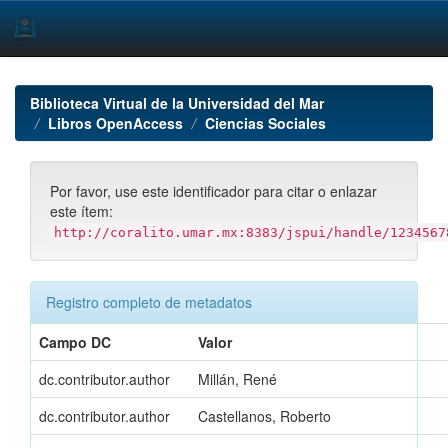
Skip
navigation
Biblioteca Virtual de la Universidad del Mar
Libros OpenAccess
Ciencias Sociales
Por favor, use este identificador para citar o enlazar
este ítem:
http://coralito.umar.mx:8383/jspui/handle/1234567
Registro completo de metadatos
Campo DC
Valor
dc.contributor.author
Millán, René
dc.contributor.author
Castellanos, Roberto