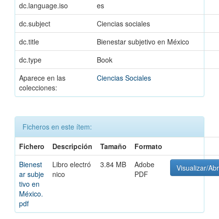
dc.language.iso
es
dc.subject
Ciencias sociales
dc.title
Bienestar subjetivo en México
dc.type
Book
Aparece en las
Ciencias Sociales
colecciones:
Ficheros en este ítem:
Fichero
Descripción
Tamaño
Formato
Bienest
Libro electró
3.84 MB
Adobe
Visualizar/Abr
ar subje
nico
PDF
tivo en
México.
pdf