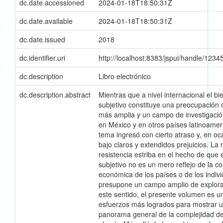
dc.date.accessioned
2024-01-18T18:50:31Z
dc.date.available
2024-01-18T18:50:31Z
dc.date.issued
2018
dc.identifier.uri
http://localhost:8383/jspui/handle/123
dc.description
Libro electrónico
dc.description.abstract
Mientras que a nivel internacional el bi
subjetivo constituye una preocupación
más amplia y un campo de investigación
en México y en otros países latinoamer
tema ingresó con cierto atraso y, en oc
bajo claros y extendidos prejuicios. La
resistencia estriba en el hecho de que 
subjetivo no es un mero reflejo de la c
económica de los países o de los indiv
presupone un campo amplio de explor
este sentido, el presente volumen es u
esfuerzos más logrados para mostrar 
panorama general de la complejidad d