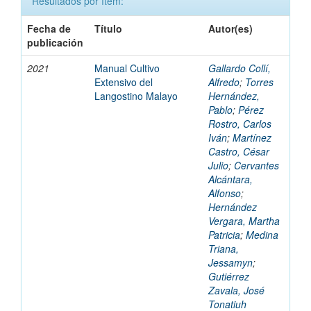
Resultados por ítem:
Fecha de
Título
Autor(es)
publicación
2021
Manual Cultivo
Gallardo Collí,
Extensivo del
Alfredo
;
Torres
Langostino Malayo
Hernández,
Pablo
;
Pérez
Rostro, Carlos
Iván
;
Martínez
Castro, César
Julio
;
Cervantes
Alcántara,
Alfonso
;
Hernández
Vergara, Martha
Patricia
;
Medina
Triana,
Jessamyn
;
Gutiérrez
Zavala, José
Tonatiuh