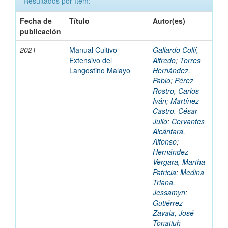
Resultados por ítem:
Fecha de
Título
Autor(es)
publicación
2021
Manual Cultivo
Gallardo Collí,
Extensivo del
Alfredo
;
Torres
Langostino Malayo
Hernández,
Pablo
;
Pérez
Rostro, Carlos
Iván
;
Martínez
Castro, César
Julio
;
Cervantes
Alcántara,
Alfonso
;
Hernández
Vergara, Martha
Patricia
;
Medina
Triana,
Jessamyn
;
Gutiérrez
Zavala, José
Tonatiuh