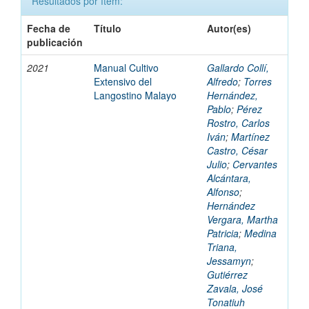
Resultados por ítem:
Fecha de
Título
Autor(es)
publicación
2021
Manual Cultivo
Gallardo Collí,
Extensivo del
Alfredo
;
Torres
Langostino Malayo
Hernández,
Pablo
;
Pérez
Rostro, Carlos
Iván
;
Martínez
Castro, César
Julio
;
Cervantes
Alcántara,
Alfonso
;
Hernández
Vergara, Martha
Patricia
;
Medina
Triana,
Jessamyn
;
Gutiérrez
Zavala, José
Tonatiuh