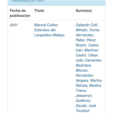
Resultados por ítem:
Fecha de
Título
Autor(es)
publicación
2021
Manual Cultivo
Gallardo Collí,
Extensivo del
Alfredo
;
Torres
Langostino Malayo
Hernández,
Pablo
;
Pérez
Rostro, Carlos
Iván
;
Martínez
Castro, César
Julio
;
Cervantes
Alcántara,
Alfonso
;
Hernández
Vergara, Martha
Patricia
;
Medina
Triana,
Jessamyn
;
Gutiérrez
Zavala, José
Tonatiuh