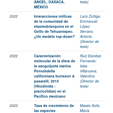
ÁNGEL, OAXACA,
tesis)
MÉXICO
2022
Interacciones tróficas
Lazo Zúñiga,
de la comunidad de
Emmanuel
;
elasmobranquios en el
López
Golfo de Tehuantepec.
Serrano,
¿Un modelo top-down?
Antonio
(Director de
tesis)
2022
Caracterización
Ruiz Escobar,
molecular de la dieta de
Fernando
;
la sanguijuela marina
Islas
Pontobdella
Villanueva,
californiana burreson &
Valentina
pasarelli, 2015
(Director de
(Hirudinida :
tesis)
piscicolidae) en el
Pacífico mexicano
2023
Tasa de crecimiento de
Masés Solís,
las especies
María