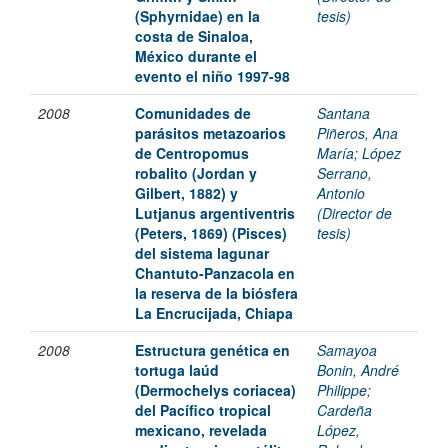
(Sphyrnidae) en la
tesis)
costa de Sinaloa,
México durante el
evento el niño 1997-98
2008
Comunidades de
Santana
parásitos metazoarios
Piñeros, Ana
de Centropomus
María
;
López
robalito (Jordan y
Serrano,
Gilbert, 1882) y
Antonio
Lutjanus argentiventris
(Director de
(Peters, 1869) (Pisces)
tesis)
del sistema lagunar
Chantuto-Panzacola en
la reserva de la biósfera
La Encrucijada, Chiapa
2008
Estructura genética en
Samayoa
tortuga laúd
Bonin, André
(Dermochelys coriacea)
Philippe
;
del Pacífico tropical
Cardeña
mexicano, revelada
López,