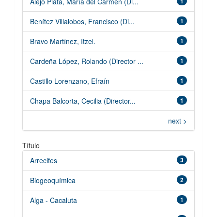
Alejo Plata, María del Carmen (Di...
1
Benítez Villalobos, Francisco (Di...
1
Bravo Martínez, Itzel.
1
Cardeña López, Rolando (Director ...
1
Castillo Lorenzano, Efraín
1
Chapa Balcorta, Cecilia (Director...
1
next >
Título
Arrecifes
3
Biogeoquímica
2
Alga - Cacaluta
1