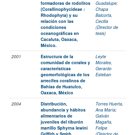
formadoras de rodolitos
Guadalupe
;
(Corallinophycideae :
Chapa
Rhodophyta) y su
Balcorta,
relación con las
Cecilia
condiciones
(Director de
oceanográficas en
tesis)
Cacaluta, Oaxaca,
México.
2001
Estructura de la
Leyte
comunidad de corales y
Morales,
características
Gerardo
geomorfológicas de los
Esteban
arrecifes coralinos de
Bahías de Huatulco,
Oaxaca, México
2004
Distribución,
Torres Huerta,
abundancia y hábitos
Ana María
;
alimentarios de
Galván
juveniles del tiburón
Magaña,
martillo Sphyrna lewini
Felipe
Griffith y Smith
(Director de