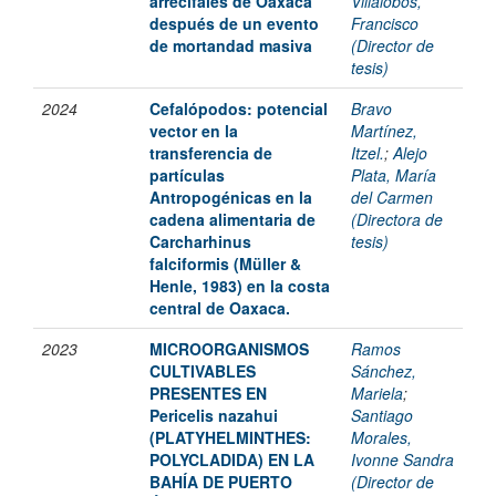
arrecifales de Oaxaca
Villalobos,
después de un evento
Francisco
de mortandad masiva
(Director de
tesis)
2024
Cefalópodos: potencial
Bravo
vector en la
Martínez,
transferencia de
Itzel.
;
Alejo
partículas
Plata, María
Antropogénicas en la
del Carmen
cadena alimentaria de
(Directora de
Carcharhinus
tesis)
falciformis (Müller &
Henle, 1983) en la costa
central de Oaxaca.
2023
MICROORGANISMOS
Ramos
CULTIVABLES
Sánchez,
PRESENTES EN
Mariela
;
Pericelis nazahui
Santiago
(PLATYHELMINTHES:
Morales,
POLYCLADIDA) EN LA
Ivonne Sandra
BAHÍA DE PUERTO
(Director de