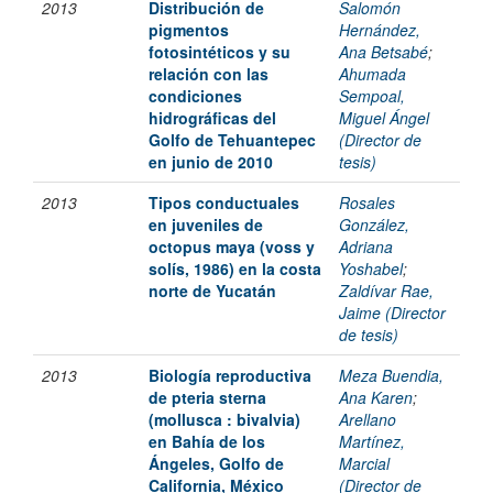
2013
Distribución de
Salomón
pigmentos
Hernández,
fotosintéticos y su
Ana Betsabé
;
relación con las
Ahumada
condiciones
Sempoal,
hidrográficas del
Miguel Ángel
Golfo de Tehuantepec
(Director de
en junio de 2010
tesis)
2013
Tipos conductuales
Rosales
en juveniles de
González,
octopus maya (voss y
Adriana
solís, 1986) en la costa
Yoshabel
;
norte de Yucatán
Zaldívar Rae,
Jaime (Director
de tesis)
2013
Biología reproductiva
Meza Buendia,
de pteria sterna
Ana Karen
;
(mollusca : bivalvia)
Arellano
en Bahía de los
Martínez,
Ángeles, Golfo de
Marcial
California, México
(Director de