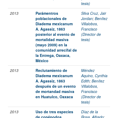
tesis)
2013
Parámentros
Silva Cruz, Jair
poblacionales de
Jordan
;
Benítez
Diadema mexicanum
Villalobos,
A. Agassiz, 1863
Francisco
posterior al evento de
(Director de
mortalidad masiva
tesis)
(mayo 2009) en la
comunidad arrecifal de
la Entrega, Oaxaca,
México
2013
Reclutamiento de
Méndez
Diadema mexicanum
Aquino, Cynthia
A. Agassiz, 1863
Edith
;
Benítez
después de un evento
Villalobos,
de mortandad masiva
Francisco
en Huatulco, Oaxaca
(Director de
tesis)
2013
Uso de tres especies
Díaz de la
de copépodos
Rosa, Alfredo
;