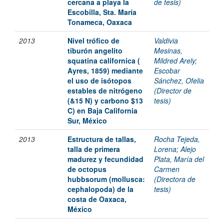
cercana a playa la
de tesis)
Escobilla, Sta. María
Tonameca, Oaxaca
2013
Nivel trófico de
Valdivia
tiburón angelito
Mesinas,
squatina californica (
Mildred Arely
;
Ayres, 1859) mediante
Escobar
el uso de isótopos
Sánchez, Ofelia
estables de nitrógeno
(Director de
(&15 N) y carbono $13
tesis)
C) en Baja California
Sur, México
2013
Estructura de tallas,
Rocha Tejeda,
talla de primera
Lorena
;
Alejo
madurez y fecundidad
Plata, María del
de octopus
Carmen
hubbsorum (mollusca:
(Directora de
cephalopoda) de la
tesis)
costa de Oaxaca,
México