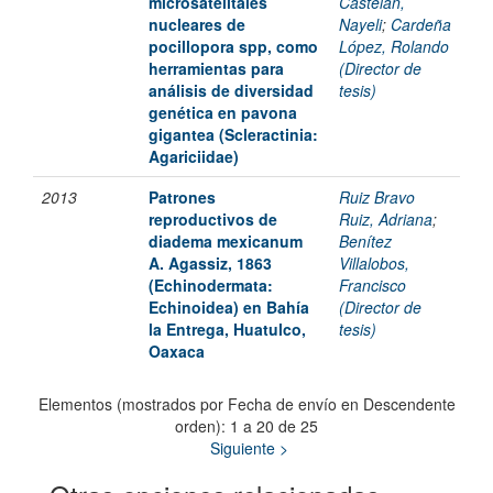
microsatelitales
Castelán,
nucleares de
Nayeli
;
Cardeña
pocillopora spp, como
López, Rolando
herramientas para
(Director de
análisis de diversidad
tesis)
genética en pavona
gigantea (Scleractinia:
Agariciidae)
2013
Patrones
Ruiz Bravo
reproductivos de
Ruiz, Adriana
;
diadema mexicanum
Benítez
A. Agassiz, 1863
Villalobos,
(Echinodermata:
Francisco
Echinoidea) en Bahía
(Director de
la Entrega, Huatulco,
tesis)
Oaxaca
Elementos (mostrados por Fecha de envío en Descendente
orden): 1 a 20 de 25
Siguiente >