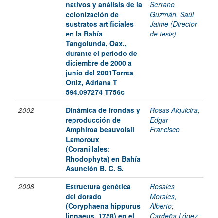
nativos y análisis de la
Serrano
colonización de
Guzmán, Saúl
sustratos artificiales
Jaime (Director
en la Bahía
de tesis)
Tangolunda, Oax.,
durante el período de
diciembre de 2000 a
junio del 2001Torres
Ortiz, Adriana T
594.097274 T756c
2002
Dinámica de frondas y
Rosas Alquicira,
reproducción de
Edgar
Amphiroa beauvoisii
Francisco
Lamoroux
(Coranillales:
Rhodophyta) en Bahía
Asunción B. C. S.
2008
Estructura genética
Rosales
del dorado
Morales,
(Coryphaena hippurus
Alberto
;
linnaeus, 1758) en el
Cardeña López,