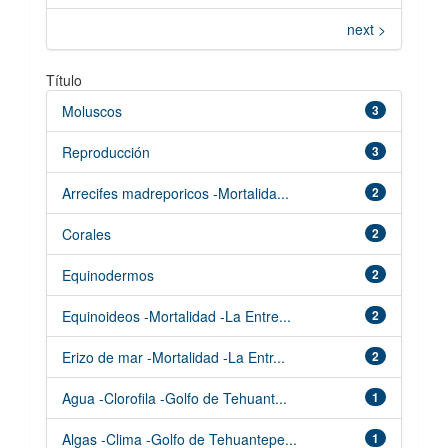
next >
Título
Moluscos
3
Reproducción
3
Arrecifes madreporicos -Mortalida...
2
Corales
2
Equinodermos
2
Equinoideos -Mortalidad -La Entre...
2
Erizo de mar -Mortalidad -La Entr...
2
Agua -Clorofila -Golfo de Tehuant...
1
Algas -Clima -Golfo de Tehuantepe...
1