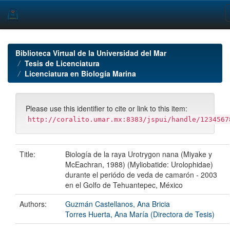
Skip
navigation
Biblioteca Virtual de la Universidad del Mar
Tesis de Licenciatura
Licenciatura en Biología Marina
Please use this identifier to cite or link to this item:
http://coralito.umar.mx:8383/jspui/handle/1234567
Title:
Biología de la raya Urotrygon nana (Miyake y
McEachran, 1988) (Myliobatide: Urolophidae)
durante el periódo de veda de camarón - 2003
en el Golfo de Tehuantepec, México
Authors:
Guzmán Castellanos, Ana Bricia
Torres Huerta, Ana María (Directora de Tesis)