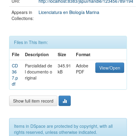
URI:
http://localhost:8383/jspui/handle/123456789/194
Appears in
Licenciatura en Biología Marina
Collections:
Files in This Item:
File
Description
Size
Format
CD
Parcialidad de
345.91
Adobe
View/Open
36
l documento o
kB
PDF
7.p
riginal
df
Show full item record
Items in DSpace are protected by copyright, with all
rights reserved, unless otherwise indicated.