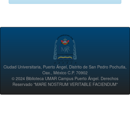
Ciudad Universitaria, Puerto Ángel, Distrito de San Pedro Pochutla,
Oax., México C.P. 70902
© 2024 Biblioteca UMAR Campus Puerto Ángel. Derechos
Reservado "MARE NOSTRUM VERITABLE FACIENDUM"