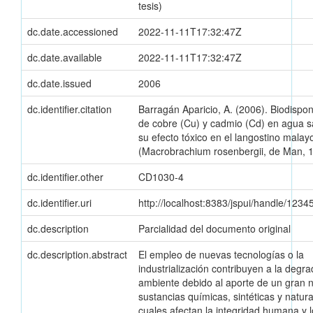
tesis)
dc.date.accessioned
2022-11-11T17:32:47Z
dc.date.available
2022-11-11T17:32:47Z
dc.date.issued
2006
dc.identifier.citation
Barragán Aparicio, A. (2006). Biodispon
de cobre (Cu) y cadmio (Cd) en agua s
su efecto tóxico en el langostino malay
(Macrobrachium rosenbergii, de Man, 
dc.identifier.other
CD1030-4
dc.identifier.uri
http://localhost:8383/jspui/handle/123
dc.description
Parcialidad del documento original
dc.description.abstract
El empleo de nuevas tecnologías o la
industrialización contribuyen a la degra
ambiente debido al aporte de un gran
sustancias químicas, sintéticas y natura
cuales afectan la integridad humana y 