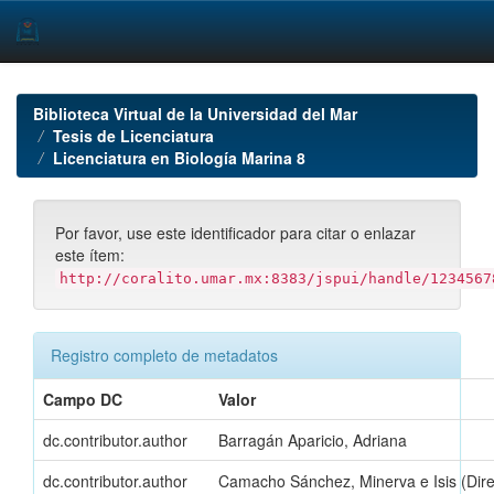
Skip
navigation
Biblioteca Virtual de la Universidad del Mar
Tesis de Licenciatura
Licenciatura en Biología Marina 8
Por favor, use este identificador para citar o enlazar
este ítem:
http://coralito.umar.mx:8383/jspui/handle/1234567
Registro completo de metadatos
Campo DC
Valor
dc.contributor.author
Barragán Aparicio, Adriana
dc.contributor.author
Camacho Sánchez, Minerva e Isis (Dire