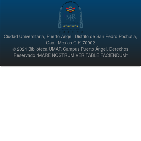
Ciudad Universitaria, Puerto Ángel, Distrito de San Pedro Pochutla,
Oax., México C.P. 70902
© 2024 Biblioteca UMAR Campus Puerto Ángel. Derechos
Reservado "MARE NOSTRUM VERITABLE FACIENDUM"