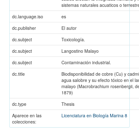
sistemas naturales acuaticos o terrestre
dc.language.iso
es
dc.publisher
El autor
dc.subject
Toxicología.
dc.subject
Langostino Malayo
dc.subject
Contaminación industrial.
dc.title
Biodisponibilidad de cobre (Cu) y cadm
agua salobre y su efecto tóxico en el l
malayo (Macrobrachium rosenbergii, d
1879)
dc.type
Thesis
Aparece en las
Licenciatura en Biología Marina 8
colecciones: