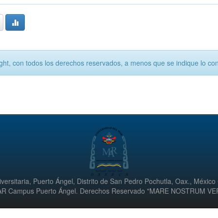
ht, con todos los derechos reservados, a menos que se indique lo cont
versitaria, Puerto Ángel, Distrito de San Pedro Pochutla, Oax., México
UMAR Campus Puerto Ángel. Derechos Reservado "MARE NOSTRUM V