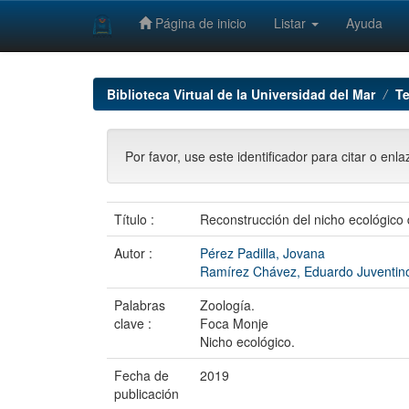
Página de inicio
Listar
Ayuda
Skip
navigation
Biblioteca Virtual de la Universidad del Mar
Te
Por favor, use este identificador para citar o enl
Título :
Reconstrucción del nicho ecológico 
Autor :
Pérez Padilla, Jovana
Ramírez Chávez, Eduardo Juventino 
Palabras
Zoología.
clave :
Foca Monje
Nicho ecológico.
Fecha de
2019
publicación