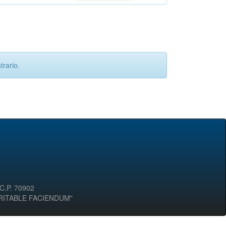
rario.
 C.P. 70902
ERITABLE FACIENDUM"