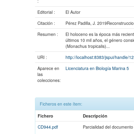
:
Editorial :
El Autor
Citación :
Pérez Padilla, J. 2019Reconstruccio
Resumen :
El holoceno es la época más recient
últimos 10 mil años, el género cons
(Monachus tropicalis)...
URI :
http://localhost:8383/jspui/handle/
Aparece en
Licenciatura en Biología Marina 5
las
colecciones:
Ficheros en este ítem:
Fichero
Descripción
CD944.pdf
Parcialidad del documento 