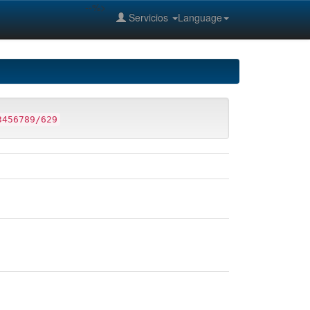
--%>
Servicios
Language
3456789/629