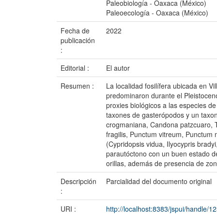
Paleobiología - Oaxaca (México)
Paleoecología - Oaxaca (México)
Fecha de
2022
publicación
:
Editorial :
El autor
Resumen :
La localidad fosilífera ubicada en 
predominaron durante el Pleistoceno
proxies biológicos a las especies de
taxones de gasterópodos y un taxon
crogmaniana, Candona patzcuaro, Tep
fragilis, Punctum vitreum, Punctum 
(Cypridopsis vidua, Ilyocypris brady
parautóctono con un buen estado de
orillas, además de presencia de zon
Descripción
Parcialidad del documento original
:
URI :
http://localhost:8383/jspui/handle/