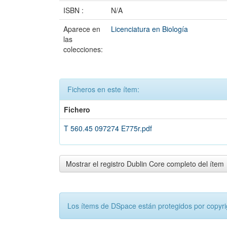
ISBN :
N/A
Aparece en
Licenciatura en Biología
las
colecciones:
Ficheros en este ítem:
Fichero
T 560.45 097274 E775r.pdf
Mostrar el registro Dublin Core completo del ítem
Los ítems de DSpace están protegidos por copyrig