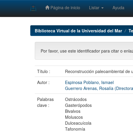
Página de inicio
Listar
Ayuda
Skip
navigation
Biblioteca Virtual de la Universidad del Mar
Te
Por favor, use este identificador para citar o enl
Título :
Reconstrucción paleoambiental de un
Autor :
Espinosa Poblano, Ismael
Guerrero Arenas, Rosalía (Directora
Palabras
Ostrácodos
clave :
Gasterópodos
Bivalvos
Moluscos
Dulceacuícola
Tafonomía