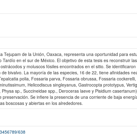
Villa Tejupam de la Unión, Oaxaca, representa una oportunidad para est
 Tardío en el sur de México. El objetivo de esta tesis es reconstruir 
 ostrácodos y moluscos fósiles encontrados en el sitio. Se identificaro
 de bivalvo. La mayoría de las especies, 16 de 22, tiene afinidades n
alcatia polia, Fossaria parva, Fossaria obrussa, Fossaria cockerelli, 
minutissimum, Helicodiscus singleyanus, Gastrocopta prototypus, Vertig
i, Physa sp., Succineidae spp., Deroceras laeve y Pisidium casertanum).
 preservación. Se infiere la presencia de una corriente de baja ener
as boscosas y abiertas en los alrededores.
123456789/638