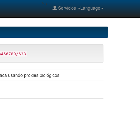
--%>
Servicios
Language
3456789/638
xaca usando proxies biológicos