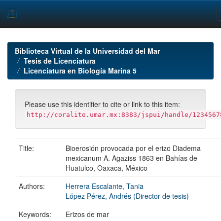
Skip
navigation
Biblioteca Virtual de la Universidad del Mar
Tesis de Licenciatura
Licenciatura en Biología Marina 5
Please use this identifier to cite or link to this item:
http://coralito.umar.mx:8383/jspui/handle/1234567
Title:
Bioerosión provocada por el erizo Diadema
mexicanum A. Agaziss 1863 en Bahías de
Huatulco, Oaxaca, México
Authors:
Herrera Escalante, Tania
López Pérez, Andrés (Director de tesis)
Keywords:
Erizos de mar