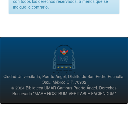
con todos los derechos reservados, a menos que se
indique lo contrario.
Ciudad Universitaria, Puerto Ángel, Distrito de San Pedro Pochutla,
Oax., México C.P. 70902
© 2024 Biblioteca UMAR Campus Puerto Ángel. Derechos
Reservado "MARE NOSTRUM VERITABLE FACIENDUM"