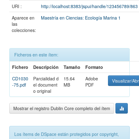
URI :
http://localhost:8383/jspui/handle/123456789/863
Aparece en
Maestría en Ciencias: Ecología Marina 1
las
colecciones:
Ficheros en este ítem:
Fichero
Descripción
Tamaño
Formato
CD1030
Parcialidad d
15.64
Adobe
Visualizar/Abr
-75.pdf
el document
MB
PDF
o original
Mostrar el registro Dublin Core completo del ítem
Los ítems de DSpace están protegidos por copyright,