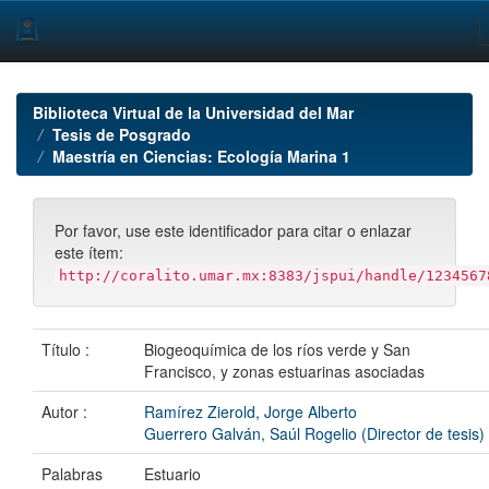
Skip
navigation
Biblioteca Virtual de la Universidad del Mar
Tesis de Posgrado
Maestría en Ciencias: Ecología Marina 1
Por favor, use este identificador para citar o enlazar
este ítem:
http://coralito.umar.mx:8383/jspui/handle/1234567
Título :
Biogeoquímica de los ríos verde y San
Francisco, y zonas estuarinas asociadas
Autor :
Ramírez Zierold, Jorge Alberto
Guerrero Galván, Saúl Rogelio (Director de tesis)
Palabras
Estuario