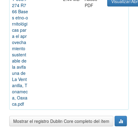
Visualizar/Abr
274 R7
PDF
66 Base
s etno-o
rnitológi
cas par
a el apr
ovecha
miento
sustent
able de
la avifa
una de
La Vent
anilla, T
onamec
a, Oaxa
ca.pdf
Mostrar el registro Dublin Core completo del ítem