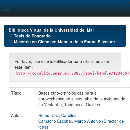
Skip
navigation
Biblioteca Virtual de la Universidad del Mar
Tesis de Posgrado
Maestría en Ciencias: Manejo de la Fauna Silvestre
Por favor, use este identificador para citar o enlazar
este ítem:
http://coralito.umar.mx:8383/jspui/handle/1234567
Título :
Bases etno-ornitológicas para el
aprovechamiento sustentable de la avifauna de
La Ventanilla, Tonameca, Oaxaca
Autor :
Romo Díaz, Carolina
Camacho Escobar, Marco Antonio (Director de
tesis)