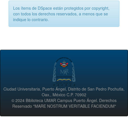
Los ítems de DSpace están protegidos por copyright,
con todos los derechos reservados, a menos que se
indique lo contrario.
Ciudad Universitaria, Puerto Ángel, Distrito de San Pedro Pochutla,
Oax., México C.P. 70902
© 2024 Biblioteca UMAR Campus Puerto Ángel. Derechos
Reservado "MARE NOSTRUM VERITABLE FACIENDUM"