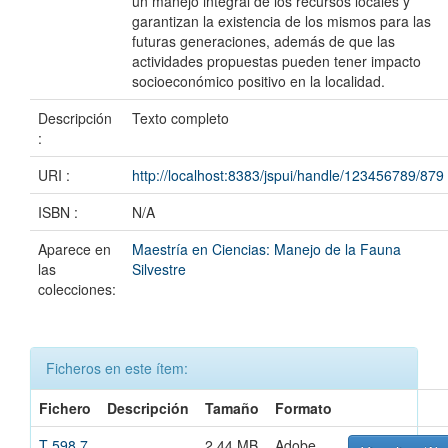
un manejo integral de los recursos locales y
garantizan la existencia de los mismos para las
futuras generaciones, además de que las
actividades propuestas pueden tener impacto
socioeconómico positivo en la localidad.
Descripción
Texto completo
:
URI :
http://localhost:8383/jspui/handle/123456789/879
ISBN :
N/A
Aparece en
Maestría en Ciencias: Manejo de la Fauna
las
Silvestre
colecciones:
Ficheros en este ítem:
Fichero
Descripción
Tamaño
Formato
T 598.7
2.44 MB
Adobe