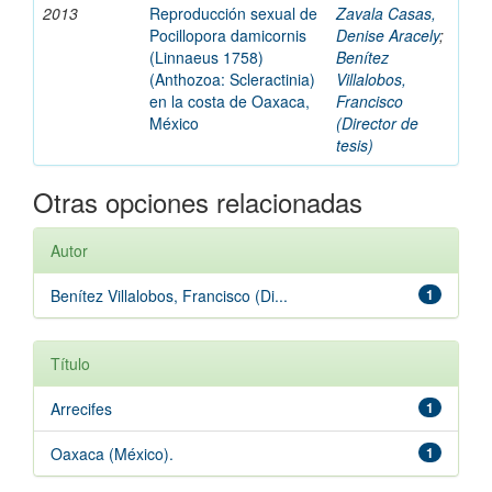
2013
Reproducción sexual de
Zavala Casas,
Pocillopora damicornis
Denise Aracely
;
(Linnaeus 1758)
Benítez
(Anthozoa: Scleractinia)
Villalobos,
en la costa de Oaxaca,
Francisco
México
(Director de
tesis)
Otras opciones relacionadas
Autor
Benítez Villalobos, Francisco (Di...
1
Título
Arrecifes
1
Oaxaca (México).
1