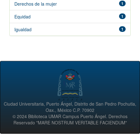
Derechos de la mujer
1
Equidad
1
Igualdad
1
Ciudad Universitaria, Puerto Ángel, Distrito de San Pedro Pochutla,
Oax., México C.P. 70902
© 2024 Biblioteca UMAR Campus Puerto Ángel. Derechos
Reservado "MARE NOSTRUM VERITABLE FACIENDUM"