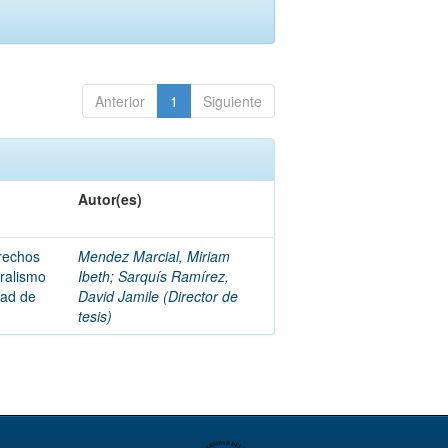
Anterior
1
Siguiente
Autor(es)
erechos
Mendez Marcial, Miriam
uralismo
Ibeth
;
Sarquís Ramírez,
dad de
David Jamile (Director de
tesis)