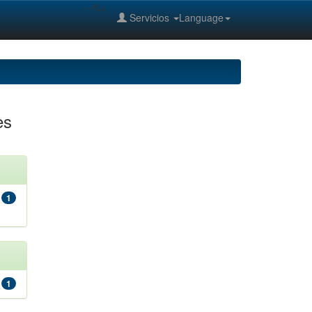
--%>
Servicios
Language
es
1
1