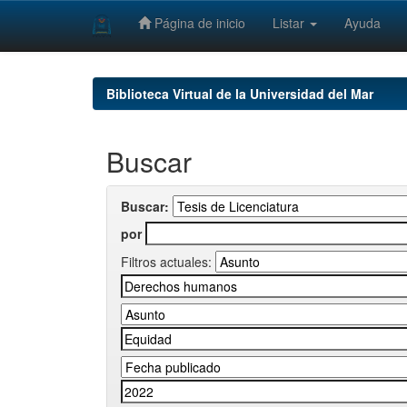
Página de inicio
Listar
Ayuda
Skip
navigation
Biblioteca Virtual de la Universidad del Mar
Buscar
Buscar:
por
Filtros actuales: