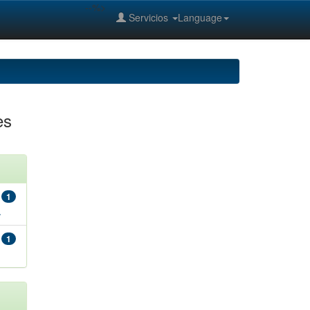
--%>
Servicios
Language
es
1
.
1