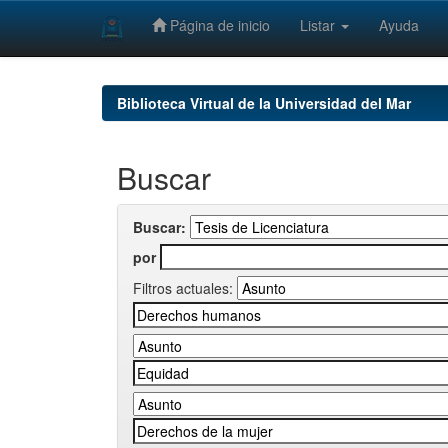
Página de inicio
Listar
Ayuda
Skip
navigation
Biblioteca Virtual de la Universidad del Mar
Buscar
Buscar:
por
Filtros actuales: