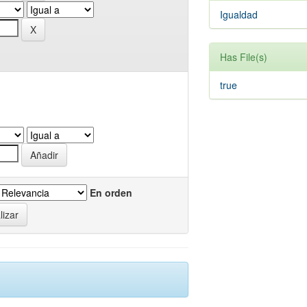
Igualdad
Has File(s)
true
En orden