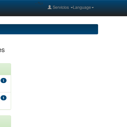
--%>
Servicios
Language
es
1
1