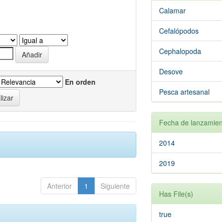
Calamar
Cefalópodos
Cephalopoda
Desove
En orden
Pesca artesanal
Fecha de lanzamien
2014
2019
Anterior
1
Siguiente
Has File(s)
true