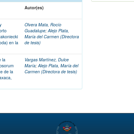
Autor(es)
y
Olvera Mata, Rocío
orto
Guadalupe
;
Alejo Plata,
rakoniecki
María del Carmen (Directora
oda) en la
de tesis)
e la
Vargas Martínez, Dulce
bbsorum
María
;
Alejo Plata, María del
e de la
Carmen (Directora de tesis)
axaca,