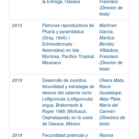
la Entrega, Oaxaca
Francisco
(Director de
tesis)
2010
Patrones reproductivos de
Martínez
Pharia y pyramidatus
García,
(Gray, 1840) (
Maritza
;
Echinodermata :
Benítez
Asteroidea) en Isla
Villalobos,
Montosa, Pacífico Tropical
Francisco
Mexicano
(Director de
tesis)
2019
Desarrollo de ovocitos,
Olvera Mata,
fecundidad y estrategia de
Rocío
desove del calamar corto
Guadalupe
;
Lolliguncula (Lolliguncula)
Alejo Plata,
argus, Brakoniecki &
María del
Roper 1985 (Mollusca:
Carmen
Cephalopoda) en la costa
(Directora de
de Oaxaca, México.
tesis)
2019
Fecundidad potencial y
Ramos