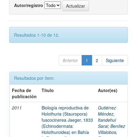
Autor/registro
Resultados 1-10 de 12.
Anterior
1
2
Siguiente
Resultados por ítem:
Fecha de
Título
Autor(es)
publicación
2011
Biología reproductiva de
Gutiérrez
Holothuria (Stauropora)
Méndez,
fuscocinerea Jaeger, 1833
Itandehui
(Echinodermata:
Sarai
;
Benítez
Holothuroidea) en Bahía
Villalobos,