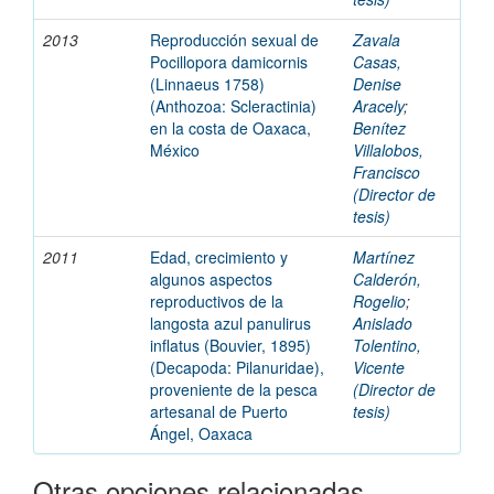
2013
Reproducción sexual de
Zavala
Pocillopora damicornis
Casas,
(Linnaeus 1758)
Denise
(Anthozoa: Scleractinia)
Aracely
;
en la costa de Oaxaca,
Benítez
México
Villalobos,
Francisco
(Director de
tesis)
2011
Edad, crecimiento y
Martínez
algunos aspectos
Calderón,
reproductivos de la
Rogelio
;
langosta azul panulirus
Anislado
inflatus (Bouvier, 1895)
Tolentino,
(Decapoda: Pilanuridae),
Vicente
proveniente de la pesca
(Director de
artesanal de Puerto
tesis)
Ángel, Oaxaca
Otras opciones relacionadas