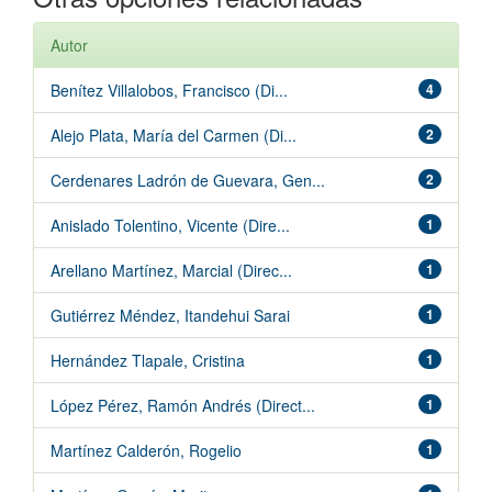
Autor
Benítez Villalobos, Francisco (Di...
4
Alejo Plata, María del Carmen (Di...
2
Cerdenares Ladrón de Guevara, Gen...
2
Anislado Tolentino, Vicente (Dire...
1
Arellano Martínez, Marcial (Direc...
1
Gutiérrez Méndez, Itandehui Sarai
1
Hernández Tlapale, Cristina
1
López Pérez, Ramón Andrés (Direct...
1
Martínez Calderón, Rogelio
1