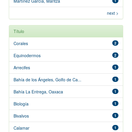
Martínez García, Maritza
1
next >
Título
Corales
2
Equinodermos
2
Arrecifes
1
Bahía de los Ángeles, Golfo de Ca...
1
Bahía La Entrega, Oaxaca
1
Biología
1
Bivalvos
1
Calamar
1