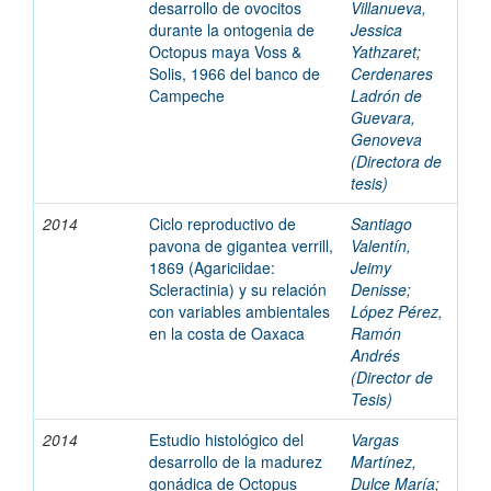
desarrollo de ovocitos
Villanueva,
durante la ontogenia de
Jessica
Octopus maya Voss &
Yathzaret
;
Solis, 1966 del banco de
Cerdenares
Campeche
Ladrón de
Guevara,
Genoveva
(Directora de
tesis)
2014
Ciclo reproductivo de
Santiago
pavona de gigantea verrill,
Valentín,
1869 (Agariciidae:
Jeimy
Scleractinia) y su relación
Denisse
;
con variables ambientales
López Pérez,
en la costa de Oaxaca
Ramón
Andrés
(Director de
Tesis)
2014
Estudio histológico del
Vargas
desarrollo de la madurez
Martínez,
gonádica de Octopus
Dulce María
;