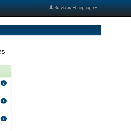
--%>
Servicios
Language
es
2
1
1