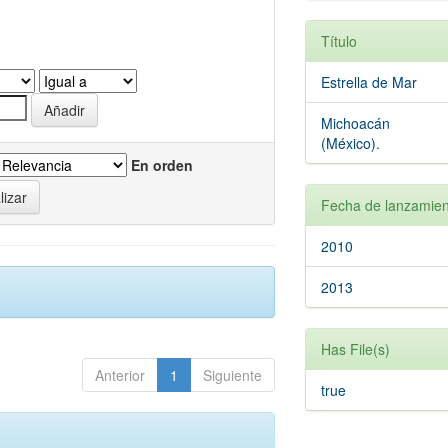
Título
Estrella de Mar
Michoacán
(México).
En orden
Fecha de lanzamien
2010
2013
Has File(s)
Anterior
1
Siguiente
true