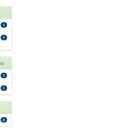
1
1
to
1
1
2