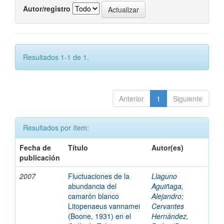
Autor/registro
Resultados 1-1 de 1.
Anterior
1
Siguiente
Resultados por ítem:
Fecha de
Título
Autor(es)
publicación
2007
Fluctuaciones de la
Llaguno
abundancia del
Aguiñaga,
camarón blanco
Alejandro
;
Litopenaeus vannamei
Cervantes
(Boone, 1931) en el
Hernández,