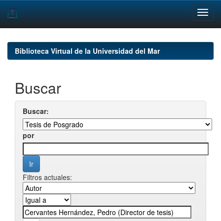
Skip
navigation
Biblioteca Virtual de la Universidad del Mar
Buscar
Buscar:
por
Filtros actuales: