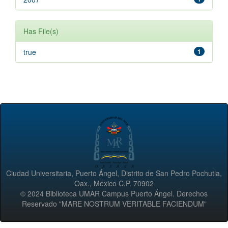
Has File(s)
true
1
Ciudad Universitaria, Puerto Ángel, Distrito de San Pedro Pochutla,
Oax., México C.P. 70902
© 2024 Biblioteca UMAR Campus Puerto Ángel. Derechos
Reservado "MARE NOSTRUM VERITABLE FACIENDUM"